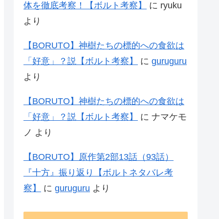
体を徹底考察！【ボルト考察】
に
ryuku
より
【BORUTO】神樹たちの標的への食欲は
「好意」？説【ボルト考察】
に
guruguru
より
【BORUTO】神樹たちの標的への食欲は
「好意」？説【ボルト考察】
に
ナマケモ
ノ
より
【BORUTO】原作第2部13話（93話）
『十方』振り返り【ボルトネタバレ考
察】
に
guruguru
より