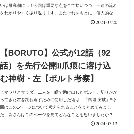
いは最高潮に…！今回は重要な点を全て拾いつつ、一連の流れ
をわかりやすく振り返ります。またそれをもとに、個人的な考
察を述べていこうと思います。
2024.07.20
【BORUTO】公式が12話（92
話）を先行公開‼爪痕に溶け込
む神樹・左【ボルト考察】
ヒマワリとサラダ、二人を一瞬で助け出したボルト。切りかか
ってきた左を跳ね返すために使用した術は…「風遁 突破」‼今
回はこの1ページについて考えられることをまとめてみまし
た。皆さんはこのページを見てどんなことを思いましたか？コ
メントお待ちしています。
2024.07.13