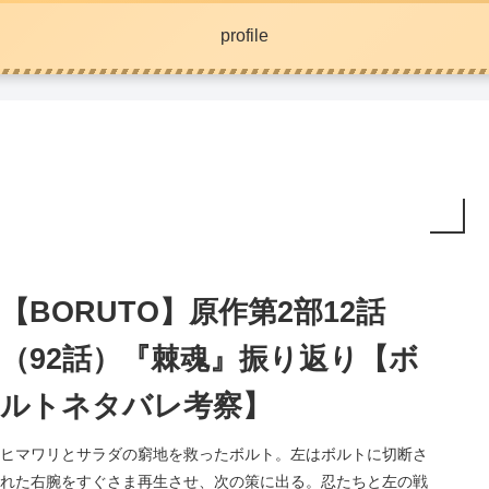
profile
【BORUTO】原作第2部12話
（92話）『棘魂』振り返り【ボ
ルトネタバレ考察】
ヒマワリとサラダの窮地を救ったボルト。左はボルトに切断さ
れた右腕をすぐさま再生させ、次の策に出る。忍たちと左の戦