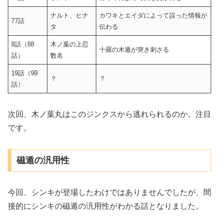
ナルト、ヒナ
カワキとエイダによって誤った情報が
77話
タ
伝わる
8話（88
木ノ葉の上忍
十羅の木遁が突き刺さる
話）
数名
19話（99
？
？
話）
次回、木ノ葉丸はこのジンクスから逃れられるのか。注目
です。
磁遁の汎用性
今回、シンキが登場したわけではありませんでしたが、間
接的にシンキの磁遁の汎用性がわかる話となりました。