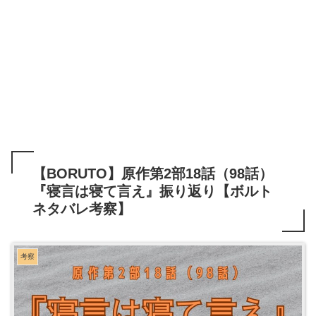
【BORUTO】原作第2部18話（98話）
『寝言は寝て言え』振り返り【ボルト
ネタバレ考察】
考察