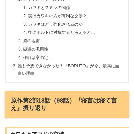
カワキとスミレの関係
実はカワキの方が有利な交渉？
カワキはどう強化されるのか
後にボルトに対抗すると考えると…
祭の地雷
磁遁の汎用性
作戦は案の定…
誰も予想できなかった！『BORUTO』が今、最高に面
白い理由
原作第2部18話（98話）『寝言は寝て言
え』振り返り