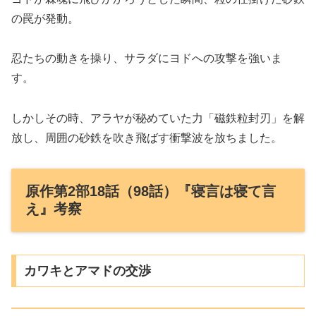
の罠が発動。
忍たちの動きを操り、サラダにヨドへの攻撃を強いま
す。
しかしその時、アラヤが秘めていた力「磁鉄粒封刃」を解
放し、周囲の砂鉄を吹き飛ばす衝撃波を放ちました。
原作第2部18話（98話）『寝言は寝て言
え』考察
カワキとアマドの交渉