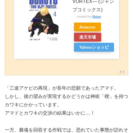
VORTEX― (ジャン
プコミックス)
created by
Rinker
Amazon
楽天市場
Yahooショッピ
ング
「三途アケビの再現」が長年の悲願であったアマド。
しかし、彼の望みが実現するかどうかは神術「楔」を持つ
カワキにかかっています。
アマドとカワキの交渉の結果はいかに…！
一方、棘魂を回収する作戦では、恐れていた事態が訪れそ