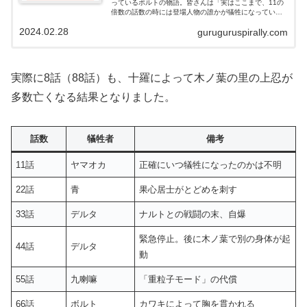
っているボルトの物語。皆さんは「実はここまで、11の
倍数の話数の時には登場人物の誰かが犠牲になってい
る」という共通点をご存じでしょうか。必ずというわけ
2024.02.28
guruguruspirally.com
ではありませんが、危険な目に遭っています。
実際に8話（88話）も、十羅によって木ノ葉の里の上忍が
多数亡くなる結果となりました。
話数
犠牲者
備考
11話
ヤマオカ
正確にいつ犠牲になったのかは不明
22話
青
果心居士がとどめを刺す
33話
デルタ
ナルトとの戦闘の末、自爆
緊急停止。後に木ノ葉で別の身体が起
44話
デルタ
動
55話
九喇嘛
「重粒子モード」の代償
66話
ボルト
カワキによって胸を貫かれる