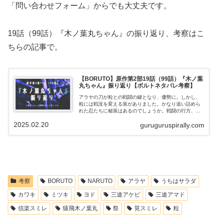
「問い合わせフォーム」からでも大丈夫です。
19話（99話）『木ノ葉丸ちゃん』の振り返り、考察はこ
ちらの記事で。
【BORUTO】原作第2部19話（99話）『木ノ葉
丸ちゃん』振り返り【ボルトネタバレ考察】
アラヤの刀が粒との戦闘の鍵となり、優勢に。しかし、
粒には戦況を変える策がありました。かなり追い詰めら
れた忍たちに秘策はあるのでしょうか。戦闘の行方、そ
して木ノ葉丸の運命はいかに！今回は重要な点を全て拾
2025.02.20
guruguruspirally.com
いつつ、一連の流れをわかりやすく振り返ります。また
それをもとに、個人的な考察を述べていこうと思いま
す。
考察
BORUTO
NARUTO
アラヤ
うちはサラダ
カワキ
ミツキ
ヨド
三途アケビ
三途アマド
信楽スミレ
猿飛木ノ葉丸
祭
筧スミレ
粒