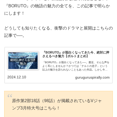
『BORUTO』の物語の魅力の全てを、この記事で明らか
にします！
どうしても知りたくなる、衝撃のドラマと展開はこちらの
記事で──。
『BORUTO』が面白くなってきた今、絶対に押
さえるべき魅力【ボルトまとめ】
『BORUTO』が面白くなってきた──。最近、そんな声を
よく耳にしませんか？かつては「ナルトの息子」という
以上の魅力を語られないこともあった作品。しかし今、
『BORUTO』は劇的に変化し、独自の物語を紡ぎ始めて
2024.12.10
guruguruspirally.com
います。いったい何が変わったのか。本記事で、その驚
きの理由を徹底解説します。
原作第2部18話（98話）が掲載されているVジャ
ンプ3月特大号はこちら！