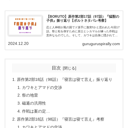
【BORUTO】原作第2部17話（97話）『猛獣の
子供』振り返り【ボルトネタバレ考察】
忍と人神樹が風の国でド派手に激突‼かと思われた今回17
話。祭と粒を倒すために居士とシカマルが練った作戦は
意外なものでした。そして、カワキは自身に隠されてい
た力を解放するようです。今回は重要な点を全て拾いつ
2024.12.20
guruguruspirally.com
つ、一連の流れをわかりやすく振り返ります。
目次
原作第2部18話（98話）『寝言は寝て言え』振り返り
カワキとアマドの交渉
祭の地雷
磁遁の汎用性
作戦は案の定…
原作第2部18話（98話）『寝言は寝て言え』考察
カワキとアマドの交渉