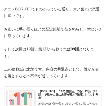
アニメBORUTOでもわかっている通り、木ノ葉丸は恋愛
に疎いです。
お互いに手が届くほどの至近距離で祭を怒らせ、大ピンチ
に陥っています。
そして次回は19話。第1部から数えれば
99話
となりま
す。
11の倍数話は危険です。内容の共通点として、誰かが命
を落とすなどの不幸が起こっています。
【BORUTO】「11の倍数話」の呪い⁉8話（88
話）で誰かの身に危害が及ぶ可能性【ボルト考
察】
第1部から第2部の7話まで合計で87話と、既に大作とな