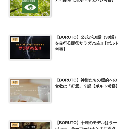
と可能性【ボルトネタバレ考察】
【BORUTO】公式が10話（90話）
考察
を先行公開①サラダVS左‼【ボルト
考察】
【BORUTO】神樹たちの標的への
考察
食欲は「好意」？説【ボルト考察】
【BORUTO】十羅のモデルはラー
考察
ヴァナ。ラーマーヤナとの共通点