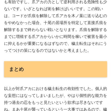
も有効ですし、爪アカの力として逆利用される危険性も少
ないです。いざとなれば術を解けばいいです。この戦い
は、コードが爪痕を解除して爪アカを木ノ葉に送り込むの
をやめなかった場合、十尾の居場所を特定して直接爪痕を
解除するまで終わらない戦いとなります。爪痕を解除する
までに増殖する爪アカからいかに時間を稼いで被害を最小
に抑えるかが重要になるはずなので、穢土転生はそれにう
ってつけの策になるのではないかと考えました。
まとめ
以上が対爪アカにおける穢土転生の有効性でした。個人的
な妄想にはなってしまいましたが、やはり個性的な能力を
持つ過去の忍をもっと見たいという欲求は尽きないです
ね。まあ十尾が襲っているという一大事ではあるので、穢