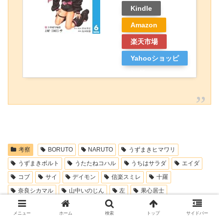
Kindle
Amazon
楽天市場
Yahooショッピ
ング
考察
BORUTO
NARUTO
うずまきヒマワリ
うずまきボルト
うたたねコハル
うちはサラダ
エイダ
コブ
サイ
デイモン
信楽スミレ
十羅
奈良シカマル
山中いのじん
左
果心居士
水戸門ホムラ
猿飛木ノ葉丸
筧スミレ
虫
メニュー
ホーム
検索
トップ
サイドバー