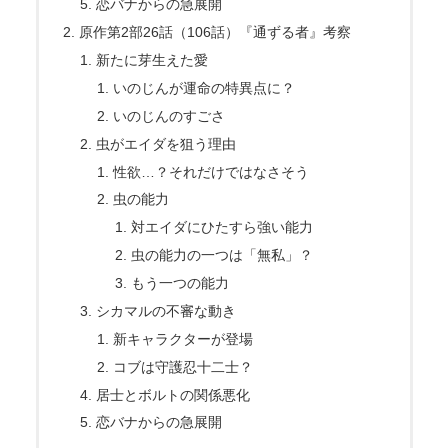
恋バナからの急展開
原作第2部26話（106話）『通ずる者』考察
新たに芽生えた愛
いのじんが運命の特異点に？
いのじんのすごさ
虫がエイダを狙う理由
性欲…？それだけではなさそう
虫の能力
対エイダにひたすら強い能力
虫の能力の一つは「無私」？
もう一つの能力
シカマルの不審な動き
新キャラクターが登場
コブは守護忍十二士？
居士とボルトの関係悪化
恋バナからの急展開