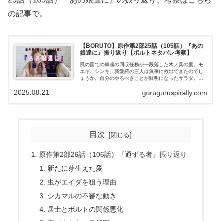
の記事で。
【BORUTO】原作第2部25話（105話）『あの
娘達に』振り返り【ボルトネタバレ考察】
風の国での棘魂の回収任務が一段落した木ノ葉の里。モ
エギ、シンキ、我愛羅の三人は無事に救出できたのでし
ょうか。自分のやるべきことが鮮明になったサラダ。ス
ミレに話があるようです。ヒマワリは九喇嘛との修業に
2025.08.21
guruguruspirally.com
励んでいるところです。 そしてその様子を屋根から見て
いたボルト。ついに「あいつ」の元へ会いにいきます。
目次
原作第2部26話（106話）『通ずる者』振り返り
新たに芽生えた愛
虫がエイダを狙う理由
シカマルの不審な動き
居士とボルトの関係悪化