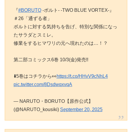
『
#BORUTO
-ボルト- -TWO BLUE VORTEX-』
＃26「通ずる者」
ボルトに対する気持ちを告げ、特別な関係になっ
たサラダとスミレ。
修業をするヒマワリの元へ現れたのは…！？
第二部コミックス6巻 10/3(金)発売‼️
⬇️5巻はコチラから👀
https://t.co/HHvV9cNhL4
pic.twitter.com/8DsdwqxvqA
— NARUTO・BORUTO【原作公式】
(@NARUTO_kousiki)
September 20, 2025