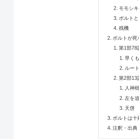
モモシ
ボルト
残機
ボルトが死
第1部7
早く
ルー
第2部1
人神
左を
天啓
ボルトは十
注釈・出典