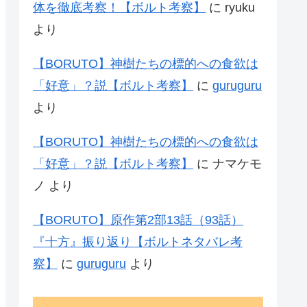
体を徹底考察！【ボルト考察】
に
ryuku
より
【BORUTO】神樹たちの標的への食欲は
「好意」？説【ボルト考察】
に
guruguru
より
【BORUTO】神樹たちの標的への食欲は
「好意」？説【ボルト考察】
に
ナマケモ
ノ
より
【BORUTO】原作第2部13話（93話）
『十方』振り返り【ボルトネタバレ考
察】
に
guruguru
より