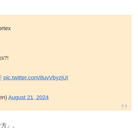
ortex
…
ks?!
F
pic.twitter.com/8uvVbyzjUI
en)
August 21, 2024
十方」。