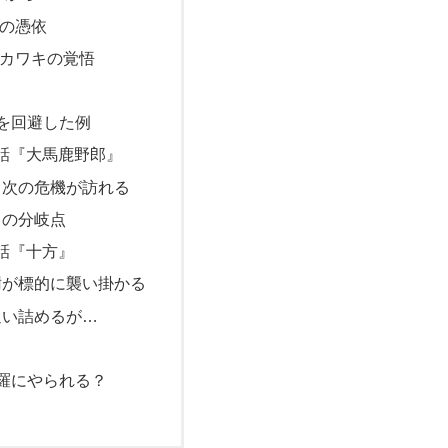
キの憑依
とカワキの覚悟
を回避した例
8話『大馬鹿野郎』
も次の危機が訪れる
トの分岐点
3話『十方』
樹が標的に襲い掛かる
追い詰めるが…
羅にやられる？