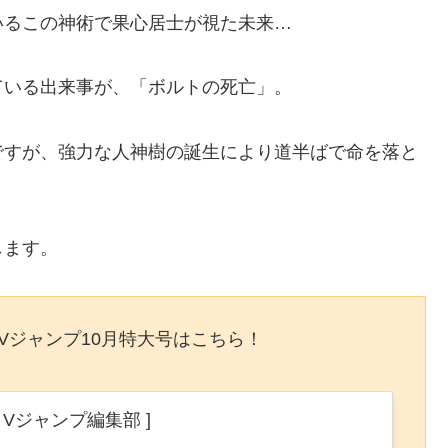
いるこの神術で果心居士が視た未来…
ている出来事が、「ボルトの死亡」。
ですが、強力な人神樹の誕生により道半ばで命を落と
します。
るVジャンプ10月特大号はこちら！
 Vジャンプ編集部 ]