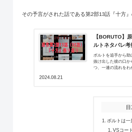
その予言がされた話である第2部13話『十方
【BORUTO】
ルトネタバレ考
ボルトを追手から助
抜け出した彼の口か
つ、一連の流れをわ
察を述べていこうと
2024.08.21
目
ボルトは一
VSコー