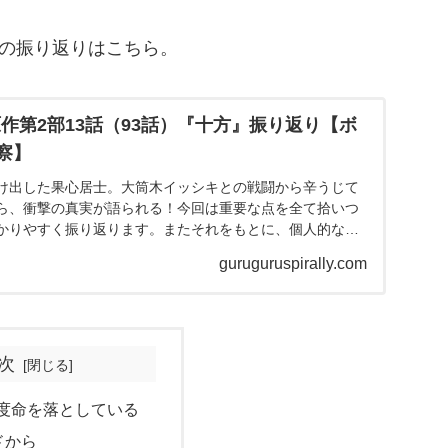
』の振り返りはこちら。
原作第2部13話（93話）『十方』振り返り【ボ
察】
け出した果心居士。大筒木イッシキとの戦闘から辛うじて
ら、衝撃の真実が語られる！今回は重要な点を全て拾いつ
かりやすく振り返ります。またそれをもとに、個人的な考
思います。
guruguruspirally.com
次
度命を落としている
ドから