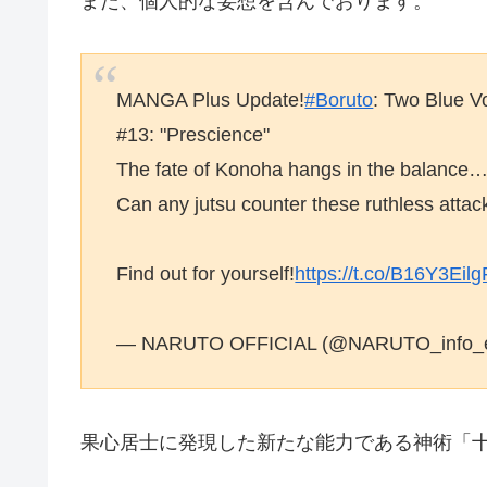
また、個人的な妄想を含んでおります。
MANGA Plus Update!
#Boruto
: Two Blue V
#13: "Prescience"
The fate of Konoha hangs in the balance
Can any jutsu counter these ruthless attac
Find out for yourself!
https://t.co/B16Y3Eilg
— NARUTO OFFICIAL (@NARUTO_info_
果心居士に発現した新たな能力である神術「