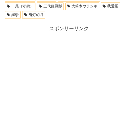
一尾（守鶴）
三代目風影
大筒木ウラシキ
我愛羅
羅砂
鬼灯幻月
スポンサーリンク