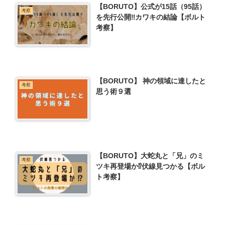
【BORUTO】公式が15話（95話）
考察
を先行公開‼カワキの結論【ボルト
考察】
【BORUTO】 神の領域に達したと
考察
思う術９選
【BORUTO】大蛇丸と「兄」のミ
考察
ツキ再登場か⁉伏線見つかる【ボル
ト考察】