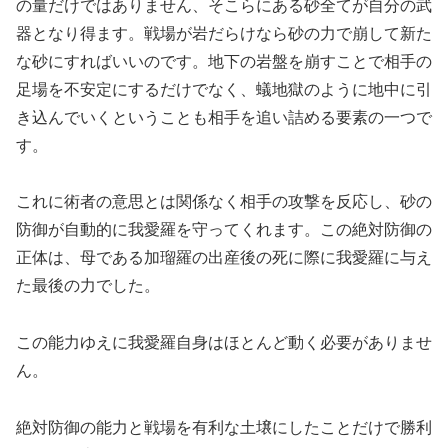
の量だけではありません、そこらにある砂全てが自分の武
器となり得ます。戦場が岩だらけなら砂の力で崩して新た
な砂にすればいいのです。地下の岩盤を崩すことで相手の
足場を不安定にするだけでなく、蟻地獄のように地中に引
き込んでいくということも相手を追い詰める要素の一つで
す。
これに術者の意思とは関係なく相手の攻撃を反応し、砂の
防御が自動的に我愛羅を守ってくれます。この絶対防御の
正体は、母である加瑠羅の出産後の死に際に我愛羅に与え
た最後の力でした。
この能力ゆえに我愛羅自身はほとんど動く必要がありませ
ん。
絶対防御の能力と戦場を有利な土壌にしたことだけで勝利