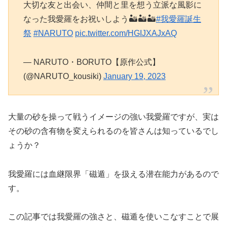
大切な友と出会い、仲間と里を想う立派な風影に
なった我愛羅をお祝いしよう🏜🏜🏜
#我愛羅誕生
祭
#NARUTO
pic.twitter.com/HGIJXAJxAQ
— NARUTO・BORUTO【原作公式】
(@NARUTO_kousiki)
January 19, 2023
大量の砂を操って戦うイメージの強い我愛羅ですが、実は
その砂の含有物を変えられるのを皆さんは知っているでし
ょうか？
我愛羅には血継限界「磁遁」を扱える潜在能力があるので
す。
この記事では我愛羅の強さと、磁遁を使いこなすことで展