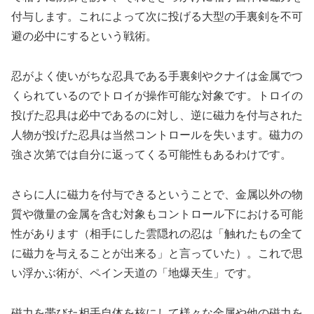
付与します。これによって次に投げる大型の手裏剣を不可
避の必中にするという戦術。
忍がよく使いがちな忍具である手裏剣やクナイは金属でつ
くられているのでトロイが操作可能な対象です。トロイの
投げた忍具は必中であるのに対し、逆に磁力を付与された
人物が投げた忍具は当然コントロールを失います。磁力の
強さ次第では自分に返ってくる可能性もあるわけです。
さらに人に磁力を付与できるということで、金属以外の物
質や微量の金属を含む対象もコントロール下における可能
性があります（相手にした雲隠れの忍は「触れたもの全て
に磁力を与えることが出来る」と言っていた）。これで思
い浮かぶ術が、ペイン天道の「地爆天生」です。
磁力を帯びた相手自体を核にして様々な金属や他の磁力を