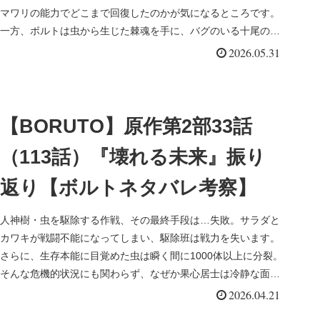
マワリの能力でどこまで回復したのかが気になるところです。
一方、ボルトは虫から生じた棘魂を手に、バグのいる十尾の拠
点へ向かいます。しかし、バグの木には怪しい影が潜んでい
2026.05.31
て…
【BORUTO】原作第2部33話
（113話）『壊れる未来』振り
返り【ボルトネタバレ考察】
人神樹・虫を駆除する作戦、その最終手段は…失敗。サラダと
カワキが戦闘不能になってしまい、駆除班は戦力を失います。
さらに、生存本能に目覚めた虫は瞬く間に1000体以上に分裂。
そんな危機的状況にも関わらず、なぜか果心居士は冷静な面持
ちです。まだ秘策が残っているのか…それとも…
2026.04.21