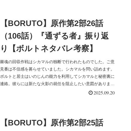
【BORUTO】原作第2部26話
（106話）『通ずる者』振り返
り【ボルトネタバレ考察】
棘魂の回収作戦はシカマルの独断で行われたものでした。ご意
見番は不信感を募らせていました。シカマルを問い詰めます。
ボルトと居士はいのじんの能力を利用してシカマルと秘密裏に
連絡。彼らには新たな火影の就任を阻止したい意図がありまし
た。およそ一週間後に木ノ葉の里へ現れる人神樹・虫との戦い
2025.09.20
に備えなければなりません。
【BORUTO】原作第2部25話