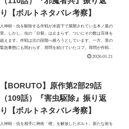
（110話）『邪魔者共』振り返
り【ボルトネタバレ考察】
人神樹・虫を駆除する作戦が水面下で展開されている木ノ葉の
里。しかし、虫の「分裂」は止まらず、ついにその数は百体を
超えます。作戦は次の段階へ移ろうとしています。一方、里の
緊急事態にも関わらず、尋問を続けていたコブ。尋問が作戦の
妨げになりつつあった中、居士がある非情な策を実行に移しま
2026.01.21
す。
【BORUTO】原作第2部29話
（109話）『害虫駆除』振り返
り【ボルトネタバレ考察】
人神樹・虫を相手に神術「楔」を解放したボルト。新たな術を