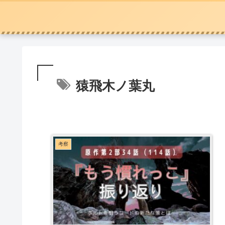
猿飛木ノ葉丸
考察