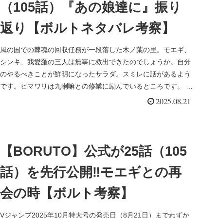
（105話）『あの娘達に』振り
返り【ボルトネタバレ考察】
風の国での棘魂の回収任務が一段落した木ノ葉の里。モエギ、
シンキ、我愛羅の三人は無事に救出できたのでしょうか。自分
のやるべきことが鮮明になったサラダ。スミレに話があるよう
です。ヒマワリは九喇嘛との修業に励んでいるところです。 そ
してその様子を屋根から見ていたボルト。ついに「あいつ」の
2025.08.21
元へ会いにいきます。
【BORUTO】公式が25話（105
話）を先行公開‼モエギとの再
会の時【ボルト考察】
Vジャンプ2025年10月特大号の発売日（8月21日）までわずか