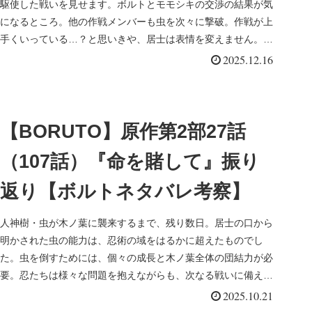
駆使した戦いを見せます。ボルトとモモシキの交渉の結果が気
になるところ。他の作戦メンバーも虫を次々に撃破。作戦が上
手くいっている…？と思いきや、居士は表情を変えません。ボ
ルトたちは害虫を駆除し終えることができるのでしょうか。
2025.12.16
【BORUTO】原作第2部27話
（107話）『命を賭して』振り
返り【ボルトネタバレ考察】
人神樹・虫が木ノ葉に襲来するまで、残り数日。居士の口から
明かされた虫の能力は、忍術の域をはるかに超えたものでし
た。虫を倒すためには、個々の成長と木ノ葉全体の団結力が必
要。忍たちは様々な問題を抱えながらも、次なる戦いに備えま
す。果たして木ノ葉は「エイダを守る」という意思を統一し、
2025.10.21
虫を倒しきることができるのでしょうか。