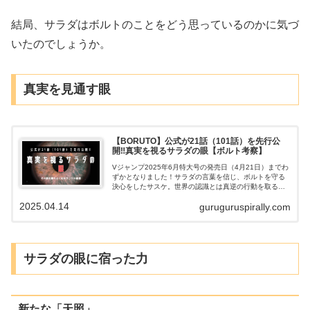
結局、サラダはボルトのことをどう思っているのかに気づ
いたのでしょうか。
真実を見通す眼
【BORUTO】公式が21話（101話）を先行公
開‼真実を視るサラダの眼【ボルト考察】
Vジャンプ2025年6月特大号の発売日（4月21日）までわ
ずかとなりました！サラダの言葉を信じ、ボルトを守る
決心をしたサスケ。世界の認識とは真逆の行動を取るに
至ったその根拠は、サラダの「万華鏡」にありました。
2025.04.14
guruguruspirally.com
サスケは、彼女の眼に隠された力の重要性を予感しま
す。
サラダの眼に宿った力
新たな「天照」