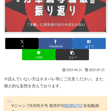
X
Facebook
はてブ
LINE
コピー
2025.04.21
2025.05.25
※読んでいない方はネタバレ等にご注意ください。また、
個人的な妄想を含んでおります。
Vジャンプ6月特大号 発売中‼️
#BORUTO
告知動画