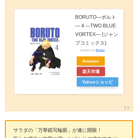
BORUTO―ボルト
― 4 ―TWO BLUE
VORTEX― (ジャン
プコミックス)
created by
Rinker
Amazon
楽天市場
Yahooショッピ
ング
サラダの「万華鏡写輪眼」が遂に開眼！