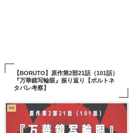
【BORUTO】原作第2部21話（101話）
『万華鏡写輪眼』振り返り【ボルトネ
タバレ考察】
考察