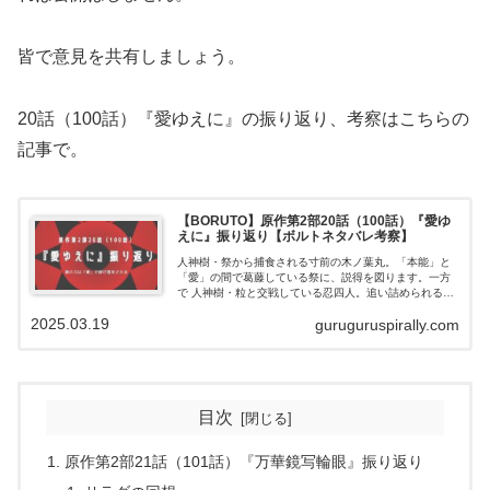
皆で意見を共有しましょう。
20話（100話）『愛ゆえに』の振り返り、考察はこちらの
記事で。
【BORUTO】原作第2部20話（100話）『愛ゆ
えに』振り返り【ボルトネタバレ考察】
人神樹・祭から捕食される寸前の木ノ葉丸。「本能」と
「愛」の間で葛藤している祭に、説得を図ります。一方
で 人神樹・粒と交戦している忍四人。追い詰められる中
で、 サラダには依然として心の迷いが残っていました。
2025.03.19
guruguruspirally.com
しかし、ヨドからの言葉で吹っ切れたのか…サラダは遂
に、「あの力」を発揮します！
目次
原作第2部21話（101話）『万華鏡写輪眼』振り返り