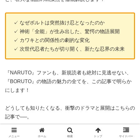
✓ なぜボルトは突然抜け忍となったのか
✓ 神術「全能」が生み出した、驚愕の物語展開
✓ カワキとの関係性の劇的な変化
✓ 次世代忍者たちが切り開く、新たな忍界の未来
『NARUTO』ファンも、新規読者も絶対に見逃せない、
『BORUTO』の物語の魅力の全てを、この記事で明らか
にします！
どうしても知りたくなる、衝撃のドラマと展開はこちらの
記事で──。
メニュー
ホーム
検索
トップ
サイドバー
『BORUTO』が面白くなってきた今、絶対に押