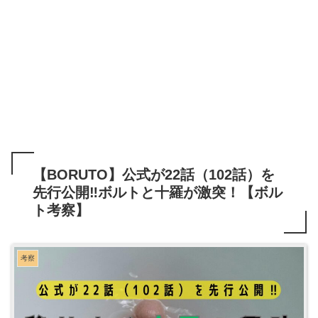
【BORUTO】公式が22話（102話）を
先行公開‼ボルトと十羅が激突！【ボル
ト考察】
考察