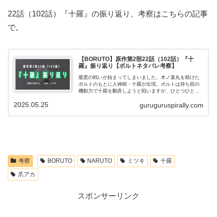
22話（102話）『十羅』の振り返り、考察はこちらの記事
で。
【BORUTO】原作第2部22話（102話）『十
羅』振り返り【ボルトネタバレ考察】
最悪の戦いが始まってしまいました。木ノ葉丸を助けた
ボルトのもとに人神樹・十羅が出現。ボルトは持ち前の
機動力で十羅を翻弄しようと戦いますが、ひとつひとつ
攻略されてしまいます。残る望みは「渦彦」のみ…ボル
2025.05.25
guruguruspirally.com
トは絶望の未来を変えられるでしょうか…！
考察
BORUTO
NARUTO
ミツキ
十羅
爪アカ
スポンサーリンク