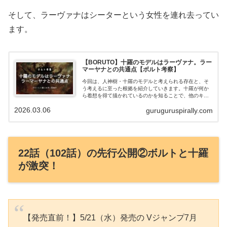
そして、ラーヴァナはシーターという女性を連れ去ってい
ます。
【BORUTO】十羅のモデルはラーヴァナ。ラー
マーヤナとの共通点【ボルト考察】
今回は、人神樹・十羅のモデルと考えられる存在と、そ
う考えるに至った根拠を紹介していきます。十羅が何か
ら着想を得て描かれているのかを知ることで、他のキャ
ラクターのモデルがわかるだけでなく、BOURTOの物語
2026.03.06
guruguruspirally.com
の今後の展開まで見えてくるかもしれません。
22話（102話）の先行公開②ボルトと十羅
が激突！
【発売直前！】5/21（水）発売の Vジャンプ7月