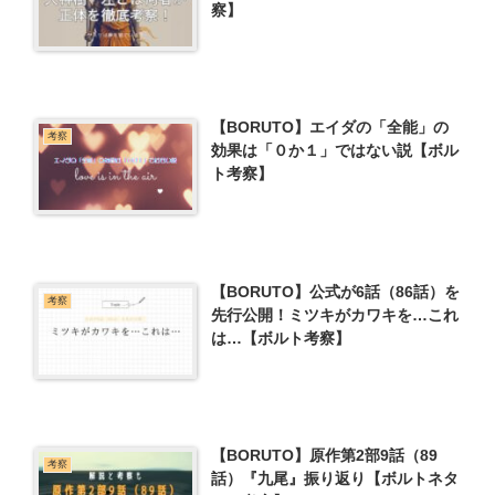
察】
【BORUTO】エイダの「全能」の
考察
効果は「０か１」ではない説【ボル
ト考察】
【BORUTO】公式が6話（86話）を
考察
先行公開！ミツキがカワキを…これ
は…【ボルト考察】
【BORUTO】原作第2部9話（89
考察
話）『九尾』振り返り【ボルトネタ