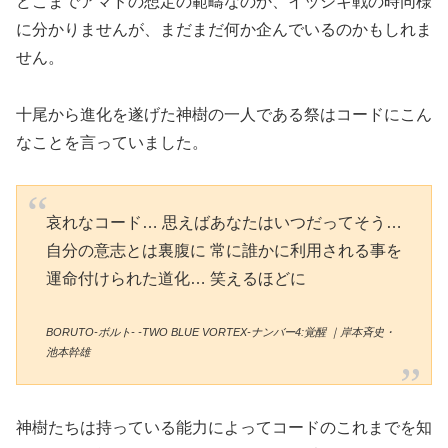
どこまでアマドの想定の範疇なのか、イッシキ戦の時同様
に分かりませんが、まだまだ何か企んでいるのかもしれま
せん。
十尾から進化を遂げた神樹の一人である祭はコードにこん
なことを言っていました。
哀れなコード… 思えばあなたはいつだってそう…
自分の意志とは裏腹に 常に誰かに利用される事を
運命付けられた道化… 笑えるほどに
BORUTO-ボルト- -TWO BLUE VORTEX-ナンバー4:覚醒 ｜岸本斉史・
池本幹雄
神樹たちは持っている能力によってコードのこれまでを知