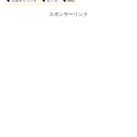
大筒木イッシキ
爪アカ
神樹
スポンサーリンク