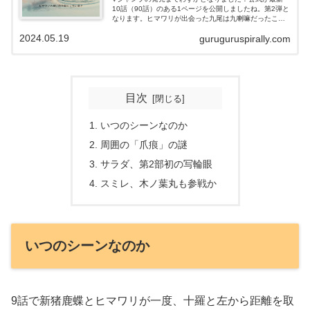
10話（90話）のある1ページを公開しましたね。第2弾と
なります。ヒマワリが出会った九尾は九喇嘛だったこと
が確定！ようやくはっきりしました。今回はこの1ページ
2024.05.19
guruguruspirally.com
について考えられることをまとめてみました。
目次
いつのシーンなのか
周囲の「爪痕」の謎
サラダ、第2部初の写輪眼
スミレ、木ノ葉丸も参戦か
いつのシーンなのか
9話で新猪鹿蝶とヒマワリが一度、十羅と左から距離を取