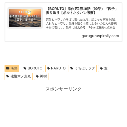
【BORUTO】原作第2部10話（90話）『因子』
振り返り【ボルトネタバレ考察】
突如ヒマワリのそばに現れた九尾。起こった事実を受け
入れたヒマワリ。自身を狙う十羅によるいのじんの惨劇
を目の前にし、怒りに目覚める…‼今回は重要な点を全て
拾いつつ、一連の流れをわかりやすく振り返ります。ま
guruguruspirally.com
たそれをもとに、個人的な考察を述べてい...
考察
BORUTO
NARUTO
うちはサラダ
左
猿飛木ノ葉丸
神樹
スポンサーリンク