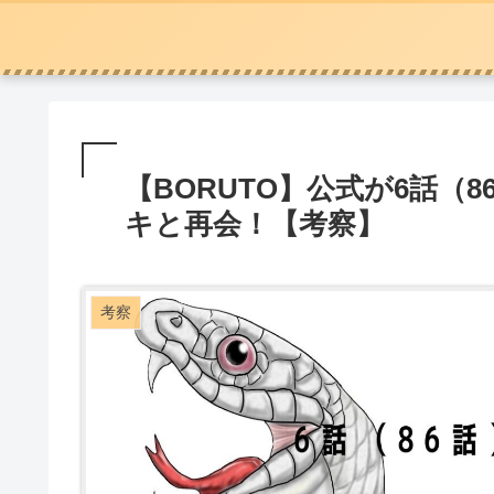
【BORUTO】公式が6話（
キと再会！【考察】
考察