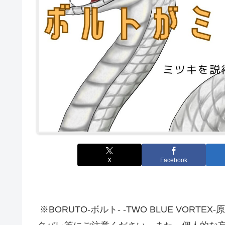
X
Facebook
※BORUTO-ボルト- -TWO BLUE VO