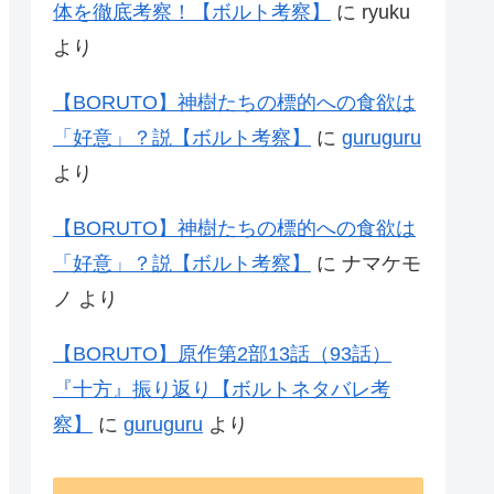
体を徹底考察！【ボルト考察】
に
ryuku
より
【BORUTO】神樹たちの標的への食欲は
「好意」？説【ボルト考察】
に
guruguru
より
【BORUTO】神樹たちの標的への食欲は
「好意」？説【ボルト考察】
に
ナマケモ
ノ
より
【BORUTO】原作第2部13話（93話）
『十方』振り返り【ボルトネタバレ考
察】
に
guruguru
より