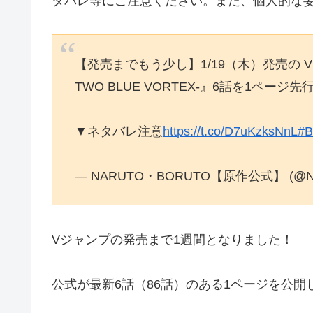
タバレ等にご注意ください。また、個人的な
【発売までもう少し】1/19（木）発売の Vジ
TWO BLUE VORTEX-』6話を1ページ
▼ネタバレ注意
https://t.co/D7uKzksNnL
#
— NARUTO・BORUTO【原作公式】 (@NAR
Vジャンプの発売まで1週間となりました！
公式が最新6話（86話）のある1ページを公