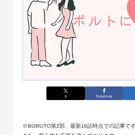
X
Facebook
※BORUTO第2部、最新16話時点での記事