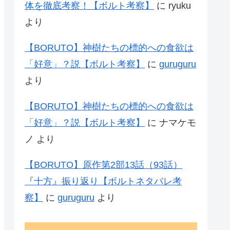
体を徹底考察！【ボルト考察】
に
ryuku
より
【BORUTO】神樹たちの標的への食欲は
「好意」？説【ボルト考察】
に
guruguru
より
【BORUTO】神樹たちの標的への食欲は
「好意」？説【ボルト考察】
に
ナマケモ
ノ
より
【BORUTO】原作第2部13話（93話）
『十方』振り返り【ボルトネタバレ考
察】
に
guruguru
より