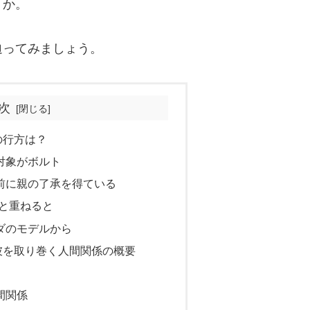
うか。
迫ってみましょう。
次
の行方は？
対象がボルト
前に親の了承を得ている
』と重ねると
ダのモデルから
彼を取り巻く人間関係の概要
間関係