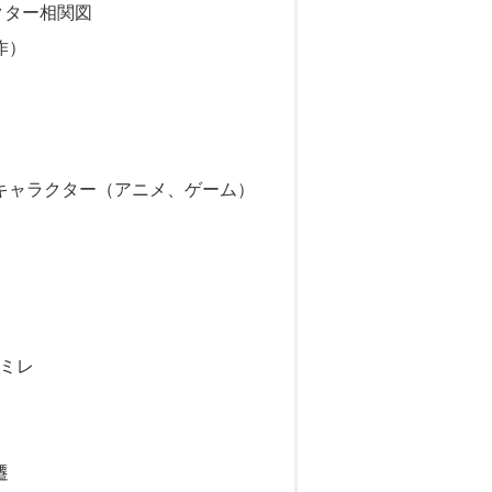
クター相関図
作）
キャラクター（アニメ、ゲーム）
スミレ
遷