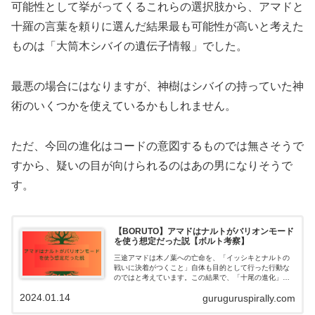
可能性として挙がってくるこれらの選択肢から、アマドと
十羅の言葉を頼りに選んだ結果最も可能性が高いと考えた
ものは「大筒木シバイの遺伝子情報」でした。
最悪の場合にはなりますが、神樹はシバイの持っていた神
術のいくつかを使えているかもしれません。
ただ、今回の進化はコードの意図するものでは無さそうで
すから、疑いの目が向けられるのはあの男になりそうで
す。
【BORUTO】アマドはナルトがバリオンモード
を使う想定だった説【ボルト考察】
三途アマドは木ノ葉への亡命を、「イッシキとナルトの
戦いに決着がつくこと」自体も目的として行った行動な
のではと考えています。この結果で、「十尾の進化」に
まで発展させます。今回はなぜ「アマドはナルトが重粒
2024.01.14
guruguruspirally.com
子モードを使う想定だった」と考えたのかをまとめまし
た。