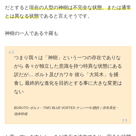
だとすると
現在の人型の神樹は不完全な状態、または通常
とは異なる状態
であると言えそうです。
神樹の一人である十羅も
つまり我々は「神樹」という一つの存在でありな
がら 各々が独立した意識を持つ特異な状態にある
訳だが… ボルト及びカワキ 彼ら「大筒木」を捕
食し 最終的な進化を目的とする事に大きな変更は
ない
BORUTO-ボルト- -TWO BLUE VORTEX-ナンバー5:標的｜岸本斉史・
池本幹雄