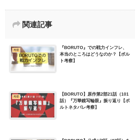
関連記事
『BORUTO』での戦力インフレ、
考察
本当のところはどうなのか？【ボル
ト考察】
【BORUTO】原作第2部21話（101
考察
話）『万華鏡写輪眼』振り返り【ボ
ルトネタバレ考察】