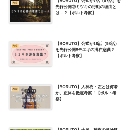
【BORUTO】公式が7話（87話）を
考察
先行公開②ミツキの行動の理由と
は…？【ボルト考察】
【BORUTO】公式が18話（98話）
考察
を先行公開‼モエギの潜在意識？
【ボルト考察】
【BORUTO】人神樹・左とは何者
考察
か。正体を徹底考察！【ボルト考
察】
【BORUTO】十尾、神樹の危険性