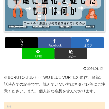
X
Facebook
はてブ
LINE
コピー
2024.01.15
※BORUTO-ボルト- -TWO BLUE VORTEX-原作、最新5
話時点での記事です。読んでいない方はネタバレ等にご注
意ください。また、個人的な妄想を含んでおります。