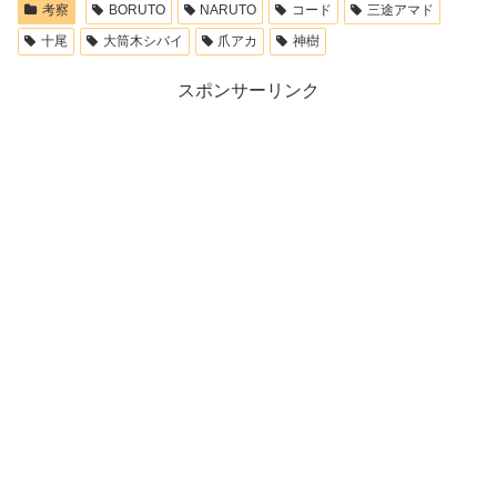
考察
BORUTO
NARUTO
コード
三途アマド
十尾
大筒木シバイ
爪アカ
神樹
スポンサーリンク