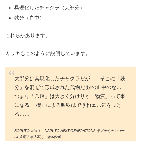
具現化したチャクラ（大部分）
鉄分（血中）
これらがあります。
カワキもこのように説明しています。
大部分は具現化したチャクラだが……そこに「鉄
分」を混ぜて形成された代物だ 奴の血中のな…
つまり「爪痕」は大きく分けりゃ「物質」って事
になる 「楔」による吸収はできねェ…気をつけ
ろ……
BORUTO-ボルト- -NARUTO NEXT GENERATIONS-巻ノ十七ナンバー
64:支配｜岸本斉史・池本幹雄