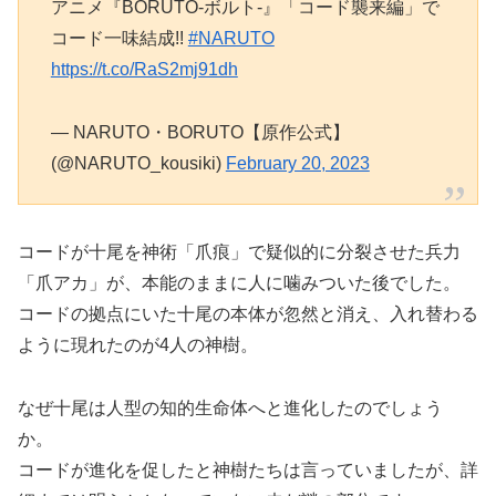
アニメ『BORUTO-ボルト-』「コード襲来編」で
コード一味結成!!
#NARUTO
https://t.co/RaS2mj91dh
— NARUTO・BORUTO【原作公式】
(@NARUTO_kousiki)
February 20, 2023
コードが十尾を神術「爪痕」で疑似的に分裂させた兵力
「爪アカ」が、本能のままに人に噛みついた後でした。
コードの拠点にいた十尾の本体が忽然と消え、入れ替わる
ように現れたのが4人の神樹。
なぜ十尾は人型の知的生命体へと進化したのでしょう
か。
コードが進化を促したと神樹たちは言っていましたが、詳