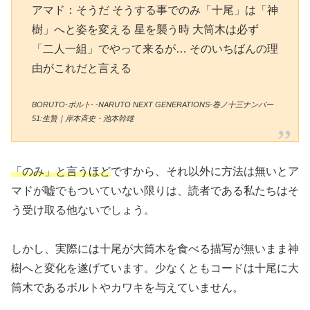
アマド：そうだ そうする事でのみ「十尾」は「神
樹」へと姿を変える 星を襲う時 大筒木は必ず
「二人一組」でやって来るが… そのいちばんの理
由がこれだと言える
BORUTO-ボルト- -NARUTO NEXT GENERATIONS-巻ノ十三ナンバー
51:生贄｜岸本斉史・池本幹雄
「のみ」と言うほど
ですから、それ以外に方法は無いとア
マドが嘘でもついていない限りは、読者である私たちはそ
う受け取る他ないでしょう。
しかし、実際には十尾が大筒木を食べる描写が無いまま神
樹へと変化を遂げています。少なくともコードは十尾に大
筒木であるボルトやカワキを与えていません。